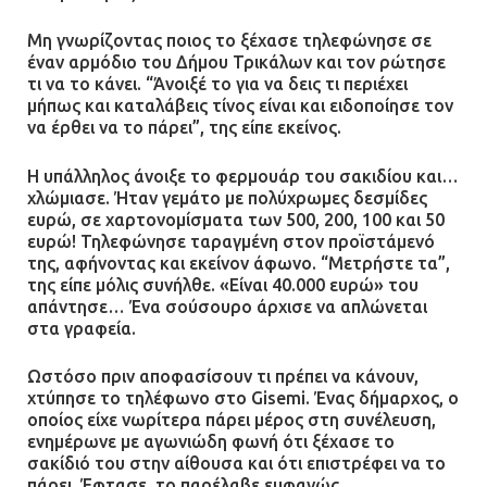
Μη γνωρίζοντας ποιος το ξέχασε τηλεφώνησε σε
έναν αρμόδιο του Δήμου Τρικάλων και τον ρώτησε
τι να το κάνει. “Άνοιξέ το για να δεις τι περιέχει
μήπως και καταλάβεις τίνος είναι και ειδοποίησε τον
να έρθει να το πάρει”, της είπε εκείνος.
Η υπάλληλος άνοιξε το φερμουάρ του σακιδίου και…
χλώμιασε. Ήταν γεμάτο με πολύχρωμες δεσμίδες
ευρώ, σε χαρτονομίσματα των 500, 200, 100 και 50
ευρώ! Τηλεφώνησε ταραγμένη στον προϊστάμενό
της, αφήνοντας και εκείνον άφωνο. “Μετρήστε τα”,
της είπε μόλις συνήλθε. «Είναι 40.000 ευρώ» του
απάντησε… Ένα σούσουρο άρχισε να απλώνεται
στα γραφεία.
Ωστόσο πριν αποφασίσουν τι πρέπει να κάνουν,
χτύπησε το τηλέφωνο στο Gisemi. Ένας δήμαρχος, ο
οποίος είχε νωρίτερα πάρει μέρος στη συνέλευση,
ενημέρωνε με αγωνιώδη φωνή ότι ξέχασε το
σακίδιό του στην αίθουσα και ότι επιστρέφει να το
πάρει. Έφτασε, το παρέλαβε εμφανώς