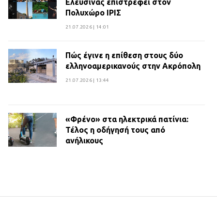
Ελευσίνας επιστρέφει στον
Πολυχώρο ΙΡΙΣ
21.07.2026 | 14:01
Πώς έγινε η επίθεση στους δύο
ελληνοαμερικανούς στην Ακρόπολη
21.07.2026 | 13:44
«Φρένο» στα ηλεκτρικά πατίνια:
Τέλος η οδήγησή τους από
ανήλικους
21.07.2026 | 13:35
Τροχαίο στην Πειραιώς: ΙΧ
συγκρούστηκε με φορτηγό – Ένας
τραυματίας και κυκλοφοριακό χάος