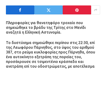
Ασπρόπυργος: Πέθανε ένας από
τους σοβαρά εγκαυματίες της
μεγάλης έκρηξης στο εργοστάσιο
12.07.2026 | 15:07
Πληροφορίες για θανατηφόρο τροχαίο που
σημειώθηκε το βράδυ της Τρίτης στο Μενίδι
αναζητά η Ελληνική Αστυνομία.
Άργος: Στη φυλακή οι δύο
αστυνομικοί για τους
Το δυστύχημα σημειώθηκε περίπου στις 22:30, επί
πυροβολισμούς κατά του 20χρονου
της Λεωφόρου Πάρνηθος, στο ύψος του αριθμού
με αναπηρία
387, στο ρεύμα κυκλοφορίας προς Πάρνηθα, όπου
ένα αυτοκίνητο εξετράπη της πορείας του,
11.07.2026 | 22:59
προσέκρουσε σε τσιμεντένιο κράσπεδο και
ανετράπη επί του οδοστρώματος, με αποτέλεσμα
Ένα πουλί «υπεύθυνο» για την
τον θανάσιμο τραυματισμό της οδηγού του.
πρωινή διακοπή ρεύματος στη
Μάνδρα
Στο πλαίσιο διενεργούμενης προανάκρισης και για τη
διαμόρφωση πληρέστερης εικόνας για τις συνθήκες
09.07.2026 | 11:12
υπό τις οποίες έλαβε χώρα το τροχαίο, η Τροχαία
Βορειοανατολικής Αττικής απευθύνει έκκληση σε
Φωτιά σε επιχείρηση στον
τυχόν αυτόπτες μάρτυρες να επικοινωνήσουν με το
Γ΄ Τμήμα Τροχαίας Β/Α Αττικής στα τηλέφωνα:
210
Ασπρόπυργο – Ήχησε το 112