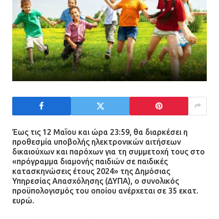
Τηλεφωνικές απάτες με λεία
130.000 ευρώ στην Αττική
13.07.2026 | 20:44
Ασπρόπυργος: Πέθανε ένας από
τους σοβαρά εγκαυματίες της
μεγάλης έκρηξης στο εργοστάσιο
12.07.2026 | 15:07
Έως τις 12 Μαΐου και ώρα 23:59, θα διαρκέσει η
προθεσμία υποβολής ηλεκτρονικών αιτήσεων
δικαιούχων και παρόχων για τη συμμετοχή τους στο
Άργος: Στη φυλακή οι δύο
«πρόγραμμα διαμονής παιδιών σε παιδικές
αστυνομικοί για τους
κατασκηνώσεις έτους 2024» της Δημόσιας
πυροβολισμούς κατά του 20χρονου
Υπηρεσίας Απασχόλησης (ΔΥΠΑ), ο συνολικός
με αναπηρία
προϋπολογισμός του οποίου ανέρχεται σε 35 εκατ.
ευρώ.
11.07.2026 | 22:59