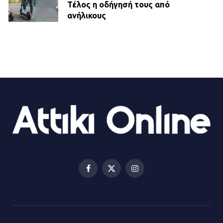
Τέλος η οδήγησή τους από
ανήλικους
21.07.2026 | 13:35
Τροχαίο στην Πειραιώς: ΙΧ
συγκρούστηκε με φορτηγό – Ένας
τραυματίας και κυκλοφοριακό χάος
21.07.2026 | 13:12
Βριλήσσια: Αυτοκίνητο έσπασε
τζαμαρία και μπήκε μέσα σε μαγαζί
13.07.2026 | 21:32
Facebook
X
Instagram
(Twitter)
Η Οινόη αποκτά μια νέα, σύγχρονη
και ασφαλή παιδική χαρά
13.07.2026 | 21:21