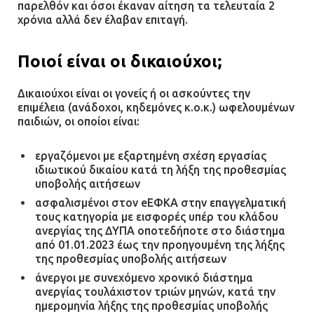
παρελθόν και όσοι έκαναν αίτηση τα τελευταία 2
πρότεινε την αθώωση των
χρόνια αλλά δεν έλαβαν επιταγή.
αστυνομικών
08.07.2026 | 16:24
Ποιοί είναι οι δικαιούχοι;
Ο δήμαρχος Μάνδρας δώρισε όλους
Δικαιούχοι είναι οι γονείς ή οι ασκούντες την
τους μισθούς του 2025 στο Θριάσιο
επιμέλεια (ανάδοχοι, κηδεμόνες κ.ο.κ.) ωφελουμένων
για μηχάνημα καρδιολογικών
παιδιών, οι οποίοι είναι:
επεμβάσεων
08.07.2026 | 15:02
εργαζόμενοι με εξαρτημένη σχέση εργασίας
ιδιωτικού δικαίου κατά τη λήξη της προθεσμίας
υποβολής αιτήσεων
ΔΗΜΟΣ ΜΑΝΔΡΑΣ ΕΙΔΥΛΛΙΑΣ: Δύο
νέα πολυδύναμα οχήματα 4×4
ασφαλισμένοι στον eEΦΚΑ στην επαγγελματική
ενισχύουν την Πολιτική Προστασία
τους κατηγορία με εισφορές υπέρ του κλάδου
ανεργίας της ΔΥΠΑ οποτεδήποτε στο διάστημα
08.07.2026 | 09:40
από 01.01.2023 έως την προηγουμένη της λήξης
της προθεσμίας υποβολής αιτήσεων
άνεργοι με συνεχόμενο χρονικό διάστημα
Ομάδα ατόμων επιτέθηκε με
ανεργίας τουλάχιστον τριών μηνών, κατά την
ρόπαλα και μαχαίρια σε δύο
ημερομηνία λήξης της προθεσμίας υποβολής
ανήλικους