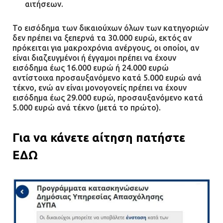
αιτήσεων.
08.07.2026 | 09:38
Το εισόδημα των δικαιούχων όλων των κατηγοριών
δεν πρέπει να ξεπερνά τα 30.000 ευρώ, εκτός αν
Άνω Λιόσια: Έριξαν τα ναρκωτικά
πρόκειται για μακροχρόνια ανέργους, οι οποίοι, αν
σε σκουπιδοφάγο για να μη τα βρει
είναι διαζευγμένοι ή έγγαμοι πρέπει να έχουν
η αστυνομία – Λογάριασαν χωρίς
εισόδημα έως 16.000 ευρώ ή 24.000 ευρώ
τον ειδικό σκύλο
αντίστοιχα προσαυξανόμενο κατά 5.000 ευρώ ανά
τέκνο, ενώ αν είναι μονογονείς πρέπει να έχουν
07.07.2026 | 09:56
εισόδημα έως 29.000 ευρώ, προσαυξανόμενο κατά
5.000 ευρώ ανά τέκνο (μετά το πρώτο).
Βούλα: Κραυγή αγωνίας από
κατοίκους για την οδό Άρεως –
Για να κάνετε αίτηση πατήστε
«Τρέχουν με 90 χλμ. μέσα στη
γειτονιά»
ΕΔΩ
07.07.2026 | 09:48