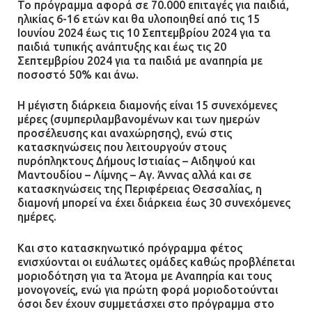
Το πρόγραμμα αφορά σε 70.000 επιταγές για παιδιά,
Ένα πουλί «υπεύθυνο» για την
ηλικίας 6-16 ετών και θα υλοποιηθεί από τις 15
πρωινή διακοπή ρεύματος στη
Ιουνίου 2024 έως τις 10 Σεπτεμβρίου 2024 για τα
Μάνδρα
παιδιά τυπικής ανάπτυξης και έως τις 20
Σεπτεμβρίου 2024 για τα παιδιά με αναπηρία με
09.07.2026 | 11:12
ποσοστό 50% και άνω.
Φωτιά σε επιχείρηση στον
Η μέγιστη διάρκεια διαμονής είναι 15 συνεχόμενες
μέρες (συμπεριλαμβανομένων και των ημερών
Ασπρόπυργο – Ήχησε το 112
προσέλευσης και αναχώρησης), ενώ στις
09.07.2026 | 09:19
κατασκηνώσεις που λειτουργούν στους
πυρόπληκτους Δήμους Ιστιαίας – Αιδηψού και
Μαντουδίου – Λίμνης – Αγ. Άννας αλλά και σε
κατασκηνώσεις της Περιφέρειας Θεσσαλίας, η
Δίωξη για απόπειρα
διαμονή μπορεί να έχει διάρκεια έως 30 συνεχόμενες
ανθρωποκτονίας στους δύο
ημέρες.
αστυνομικούς
Και στο κατασκηνωτικό πρόγραμμα φέτος
08.07.2026 | 22:30
ενισχύονται οι ευάλωτες ομάδες καθώς προβλέπεται
μοριοδότηση για τα Άτομα με Αναπηρία και τους
Ομαδικός βιασμός 19χρονης στο
μονογονείς, ενώ για πρώτη φορά μοριοδοτούνται
όσοι δεν έχουν συμμετάσχει στο πρόγραμμα στο
Α.Τ. Ομονοίας: Ο Εισαγγελέας