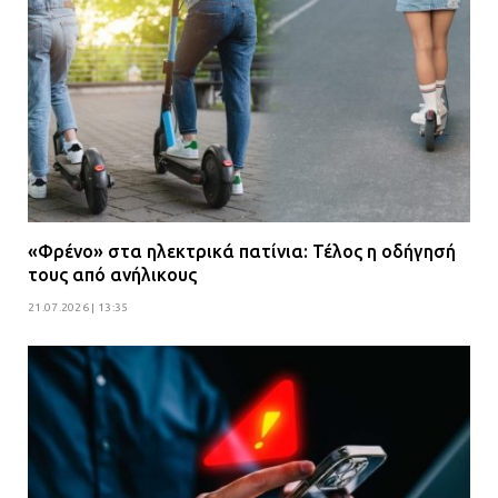
τον ειδικό σκύλο
07.07.2026 | 09:56
Βούλα: Κραυγή αγωνίας από
κατοίκους για την οδό Άρεως –
«Τρέχουν με 90 χλμ. μέσα στη
γειτονιά»
07.07.2026 | 09:48
«Φρένο» στα ηλεκτρικά πατίνια: Τέλος η οδήγησή
τους από ανήλικους
21.07.2026 | 13:35