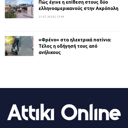
Πώς έγινε η επίθεση στους δύο
ελληνοαμερικανούς στην Ακρόπολη
21.07.2026 | 13:44
«Φρένο» στα ηλεκτρικά πατίνια:
Τέλος η οδήγησή τους από
ανήλικους
21.07.2026 | 13:35
Τροχαίο στην Πειραιώς: ΙΧ
συγκρούστηκε με φορτηγό – Ένας
τραυματίας και κυκλοφοριακό χάος
21.07.2026 | 13:12
Βριλήσσια: Αυτοκίνητο έσπασε
τζαμαρία και μπήκε μέσα σε μαγαζί