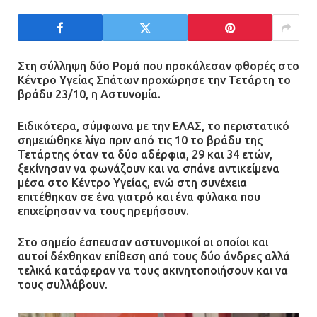
Ασπρόπυργος: Πέθανε ένας από
τους σοβαρά εγκαυματίες της
μεγάλης έκρηξης στο εργοστάσιο
Στη σύλληψη δύο Ρομά που προκάλεσαν φθορές στο
Κέντρο Υγείας Σπάτων προχώρησε την Τετάρτη το
12.07.2026 | 15:07
βράδυ 23/10, η Αστυνομία.
Άργος: Στη φυλακή οι δύο
Ειδικότερα, σύμφωνα με την ΕΛΑΣ, το περιστατικό
αστυνομικοί για τους
σημειώθηκε λίγο πριν από τις 10 το βράδυ της
Τετάρτης όταν τα δύο αδέρφια, 29 και 34 ετών,
πυροβολισμούς κατά του 20χρονου
ξεκίνησαν να φωνάζουν και να σπάνε αντικείμενα
με αναπηρία
μέσα στο Κέντρο Υγείας, ενώ στη συνέχεια
11.07.2026 | 22:59
επιτέθηκαν σε ένα γιατρό και ένα φύλακα που
επιχείρησαν να τους ηρεμήσουν.
Ένα πουλί «υπεύθυνο» για την
Στο σημείο έσπευσαν αστυνομικοί οι οποίοι και
πρωινή διακοπή ρεύματος στη
αυτοί δέχθηκαν επίθεση από τους δύο άνδρες αλλά
Μάνδρα
τελικά κατάφεραν να τους ακινητοποιήσουν και να
09.07.2026 | 11:12
τους συλλάβουν.