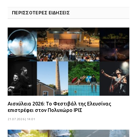
για μηχάνημα καρδιολογικών
επεμβάσεων
ΠΕΡΙΣΣΟΤΕΡΕΣ ΕΙΔΗΣΕΙΣ
08.07.2026 | 15:02
ΔΗΜΟΣ ΜΑΝΔΡΑΣ ΕΙΔΥΛΛΙΑΣ: Δύο
νέα πολυδύναμα οχήματα 4×4
ενισχύουν την Πολιτική Προστασία
08.07.2026 | 09:40
Ομάδα ατόμων επιτέθηκε με
ρόπαλα και μαχαίρια σε δύο
ανήλικους
08.07.2026 | 09:38
Αισχύλεια 2026: Το Φεστιβάλ της Ελευσίνας
επιστρέφει στον Πολυχώρο ΙΡΙΣ
Άνω Λιόσια: Έριξαν τα ναρκωτικά
21.07.2026 | 14:01
σε σκουπιδοφάγο για να μη τα βρει
η αστυνομία – Λογάριασαν χωρίς