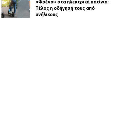
«Φρένο» στα ηλεκτρικά πατίνια:
Τέλος η οδήγησή τους από
ανήλικους
21.07.2026 | 13:35
Τροχαίο στην Πειραιώς: ΙΧ
συγκρούστηκε με φορτηγό – Ένας
τραυματίας και κυκλοφοριακό χάος
21.07.2026 | 13:12
Βριλήσσια: Αυτοκίνητο έσπασε
τζαμαρία και μπήκε μέσα σε μαγαζί
13.07.2026 | 21:32
Η Οινόη αποκτά μια νέα, σύγχρονη
και ασφαλή παιδική χαρά