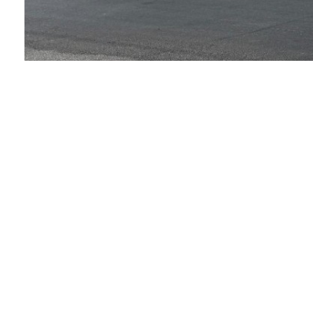
Facebook
Twitter
Pinterest
Τροχαίο δυστύχημα σημειώθηκε το απόγευμα χθες, 
άνδρα.
Οπως μεταδίδει η ΕΡΤ, το δυστύχημα συνέβη λίγο με
με την οδό Θρασυβούλου. Σύμφωνα με τις πρώτες 
παρέσυρε τον ηλικιωμένο.
Ο 75χρονος τραυματίστηκε και μεταφέρθηκε με ασ
Παρά τις προσπάθειες των γιατρών, υπέκυψε στα 