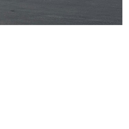
Τρίτη, στον Ασπρόπυργο, με θύμα έναν 75χρονο
τά τις 4.00 μ.μ. στη λεωφόρο ΝΑΤΟ, στη συμβολή της
πληροφορίες, φορτηγό που οδηγούσε 54χρονος
θενοφόρο του ΕΚΑΒ στο «Θριάσιο» νοσοκομείο.
τραύματά του λίγη ώρα αργότερα.