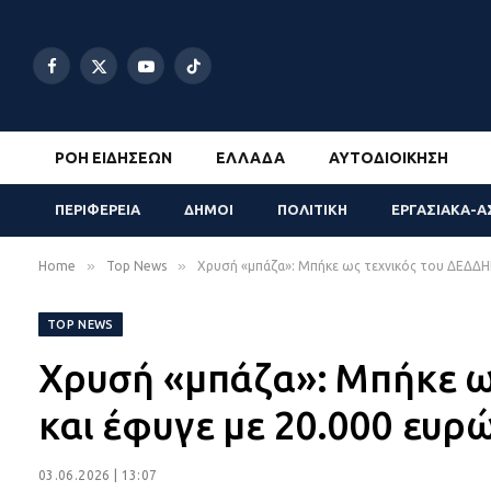
Facebook
X
YouTube
TikTok
(Twitter)
ΡΟΉ ΕΙΔΉΣΕΩΝ
ΕΛΛΆΔΑ
ΑΥΤΟΔΙΟΊΚΗΣΗ
ΠΕΡΙΦΕΡΕΙΑ
ΔΗΜΟΙ
ΠΟΛΙΤΙΚΗ
ΕΡΓΑΣΙΑΚΑ-Α
»
»
Home
Top News
Χρυσή «μπάζα»: Μπήκε ως τεχνικός του ΔΕΔΔΗΕ 
TOP NEWS
Χρυσή «μπάζα»: Μπήκε ω
και έφυγε με 20.000 ευρώ
03.06.2026 | 13:07