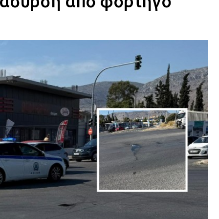
ράσυρση από φορτηγό