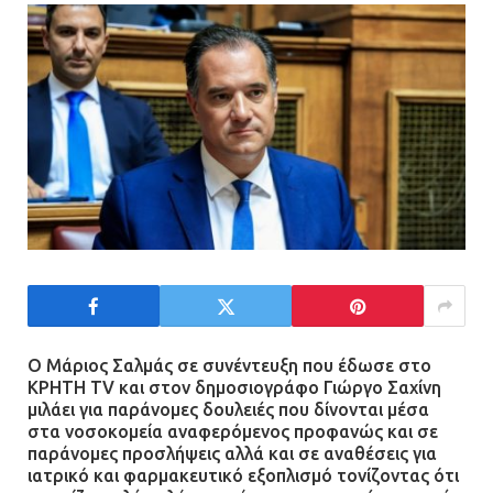
Τηλεφωνικές απάτες με λεία
130.000 ευρώ στην Αττική
13.07.2026 | 20:44
Ασπρόπυργος: Πέθανε ένας από
τους σοβαρά εγκαυματίες της
μεγάλης έκρηξης στο εργοστάσιο
12.07.2026 | 15:07
Άργος: Στη φυλακή οι δύο
αστυνομικοί για τους
Ο Μάριος Σαλμάς σε συνέντευξη που έδωσε στο
ΚΡΗΤΗ TV και στον δημοσιογράφο Γιώργο Σαχίνη
πυροβολισμούς κατά του 20χρονου
μιλάει για παράνομες δουλειές που δίνονται μέσα
με αναπηρία
στα νοσοκομεία αναφερόμενος προφανώς και σε
11.07.2026 | 22:59
παράνομες προσλήψεις αλλά και σε αναθέσεις για
ιατρικό και φαρμακευτικό εξοπλισμό τονίζοντας ότι