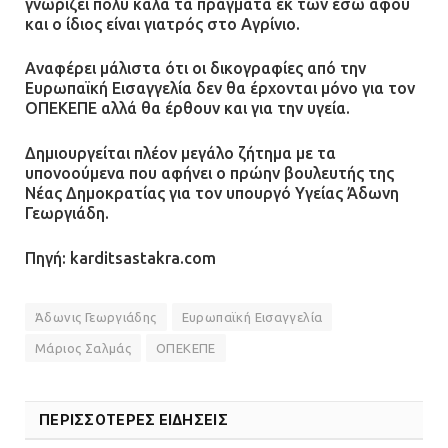
γνωρίζει πολύ καλά τα πράγματα εκ των έσω αφού
Ένα πουλί «υπεύθυνο» για την
και ο ίδιος είναι γιατρός στο Αγρίνιο.
πρωινή διακοπή ρεύματος στη
Μάνδρα
Αναφέρει μάλιστα ότι οι δικογραφίες από την
09.07.2026 | 11:12
Ευρωπαϊκή Εισαγγελία δεν θα έρχονται μόνο για τον
ΟΠΕΚΕΠΕ αλλά θα έρθουν και για την υγεία.
Φωτιά σε επιχείρηση στον
Δημιουργείται πλέον μεγάλο ζήτημα με τα
Ασπρόπυργο – Ήχησε το 112
υπονοούμενα που αφήνει ο πρώην βουλευτής της
Νέας Δημοκρατίας για τον υπουργό Υγείας Άδωνη
09.07.2026 | 09:19
Γεωργιάδη.
Πηγή: karditsastakra.com
Δίωξη για απόπειρα
ανθρωποκτονίας στους δύο
αστυνομικούς
Άδωνις Γεωργιάδης
Ευρωπαϊκή Εισαγγελία
Μάριος Σαλμάς
ΟΠΕΚΕΠΕ
08.07.2026 | 22:30
Ομαδικός βιασμός 19χρονης στο
ΠΕΡΙΣΣΟΤΕΡΕΣ ΕΙΔΗΣΕΙΣ
Α.Τ. Ομονοίας: Ο Εισαγγελέας