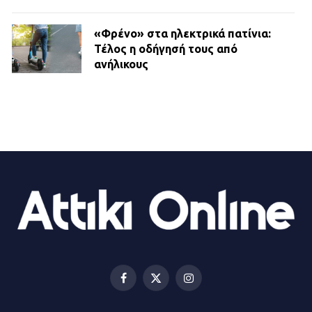
«Φρένο» στα ηλεκτρικά πατίνια:
Τέλος η οδήγησή τους από
ανήλικους
21.07.2026 | 13:35
Τροχαίο στην Πειραιώς: ΙΧ
συγκρούστηκε με φορτηγό – Ένας
τραυματίας και κυκλοφοριακό χάος
21.07.2026 | 13:12
Βριλήσσια: Αυτοκίνητο έσπασε
τζαμαρία και μπήκε μέσα σε μαγαζί
13.07.2026 | 21:32
Facebook
X
Instagram
(Twitter)
Η Οινόη αποκτά μια νέα, σύγχρονη