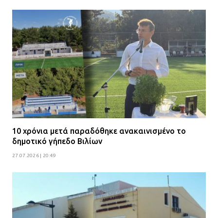
πρότεινε την αθώωση των
αστυνομικών
08.07.2026 | 16:24
Ο δήμαρχος Μάνδρας δώρισε όλους
τους μισθούς του 2025 στο Θριάσιο
για μηχάνημα καρδιολογικών
επεμβάσεων
08.07.2026 | 15:02
ΔΗΜΟΣ ΜΑΝΔΡΑΣ ΕΙΔΥΛΛΙΑΣ: Δύο
10 χρόνια μετά παραδόθηκε ανακαινισμένο το
νέα πολυδύναμα οχήματα 4×4
δημοτικό γήπεδο Βιλίων
ενισχύουν την Πολιτική Προστασία
27.07.2026 | 20:49
08.07.2026 | 09:40
Ομάδα ατόμων επιτέθηκε με
ρόπαλα και μαχαίρια σε δύο
ανήλικους