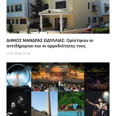
08.07.2026 | 09:38
Άνω Λιόσια: Έριξαν τα ναρκωτικά
σε σκουπιδοφάγο για να μη τα βρει
η αστυνομία – Λογάριασαν χωρίς
τον ειδικό σκύλο
ΔΗΜΟΣ ΜΑΝΔΡΑΣ ΕΙΔΥΛΛΙΑΣ: Ορίστηκαν οι
07.07.2026 | 09:56
αντιδήμαρχοι και οι αρμοδιότητες τους
23.07.2026 | 14:58
Βούλα: Κραυγή αγωνίας από
κατοίκους για την οδό Άρεως –
«Τρέχουν με 90 χλμ. μέσα στη
γειτονιά»
07.07.2026 | 09:48