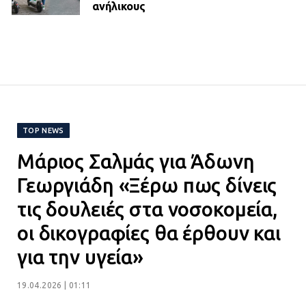
ανήλικους
21.07.2026 | 13:35
Τροχαίο στην Πειραιώς: ΙΧ
συγκρούστηκε με φορτηγό – Ένας
τραυματίας και κυκλοφοριακό χάος
21.07.2026 | 13:12
TOP NEWS
Μάριος Σαλμάς για Άδωνη
Βριλήσσια: Αυτοκίνητο έσπασε
τζαμαρία και μπήκε μέσα σε μαγαζί
Γεωργιάδη «Ξέρω πως δίνεις
13.07.2026 | 21:32
τις δουλειές στα νοσοκομεία,
οι δικογραφίες θα έρθουν και
Η Οινόη αποκτά μια νέα, σύγχρονη
για την υγεία»
και ασφαλή παιδική χαρά
13.07.2026 | 21:21
19.04.2026 | 01:11