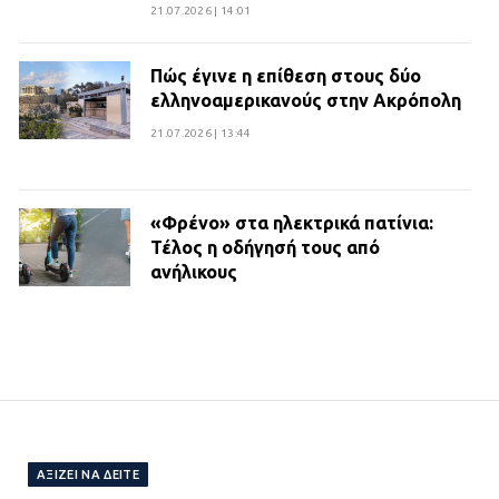
21.07.2026 | 14:01
Πώς έγινε η επίθεση στους δύο
ελληνοαμερικανούς στην Ακρόπολη
21.07.2026 | 13:44
«Φρένο» στα ηλεκτρικά πατίνια:
Τέλος η οδήγησή τους από
ανήλικους
21.07.2026 | 13:35
Τροχαίο στην Πειραιώς: ΙΧ
συγκρούστηκε με φορτηγό – Ένας
τραυματίας και κυκλοφοριακό χάος
21.07.2026 | 13:12
ΑΞΊΖΕΙ ΝΑ ΔΕΊΤΕ