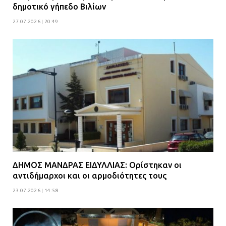
Βούλα: Κραυγή αγωνίας από
δημοτικό γήπεδο Βιλίων
κατοίκους για την οδό Άρεως –
27.07.2026 | 20:49
«Τρέχουν με 90 χλμ. μέσα στη
γειτονιά»
07.07.2026 | 09:48
ΔΗΜΟΣ ΜΑΝΔΡΑΣ ΕΙΔΥΛΛΙΑΣ: Ορίστηκαν οι
αντιδήμαρχοι και οι αρμοδιότητες τους
23.07.2026 | 14:58