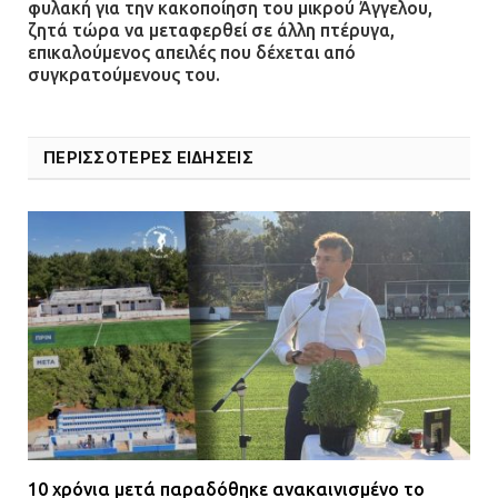
φυλακή για την κακοποίηση του μικρού Άγγελου,
ζητά τώρα να μεταφερθεί σε άλλη πτέρυγα,
ΔΗΜΟΣ ΜΑΝΔΡΑΣ ΕΙΔΥΛΛΙΑΣ: Δύο
επικαλούμενος απειλές που δέχεται από
νέα πολυδύναμα οχήματα 4×4
συγκρατούμενους του.
ενισχύουν την Πολιτική Προστασία
08.07.2026 | 09:40
ΠΕΡΙΣΣΟΤΕΡΕΣ ΕΙΔΗΣΕΙΣ
Ομάδα ατόμων επιτέθηκε με
ρόπαλα και μαχαίρια σε δύο
ανήλικους
08.07.2026 | 09:38
Άνω Λιόσια: Έριξαν τα ναρκωτικά
σε σκουπιδοφάγο για να μη τα βρει
η αστυνομία – Λογάριασαν χωρίς
τον ειδικό σκύλο
07.07.2026 | 09:56
10 χρόνια μετά παραδόθηκε ανακαινισμένο το