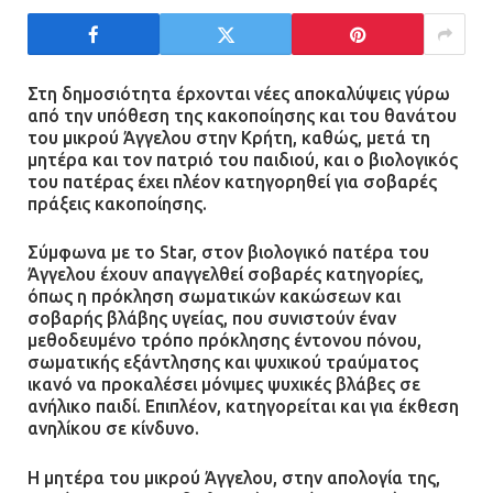
μεγάλης έκρηξης στο εργοστάσιο
12.07.2026 | 15:07
Στη δημοσιότητα έρχονται νέες αποκαλύψεις γύρω
Άργος: Στη φυλακή οι δύο
από την υπόθεση της κακοποίησης και του θανάτου
αστυνομικοί για τους
του μικρού Άγγελου στην Κρήτη, καθώς, μετά τη
πυροβολισμούς κατά του 20χρονου
μητέρα και τον πατριό του παιδιού, και ο βιολογικός
με αναπηρία
του πατέρας έχει πλέον κατηγορηθεί για σοβαρές
πράξεις κακοποίησης.
11.07.2026 | 22:59
Σύμφωνα με το Star, στον βιολογικό πατέρα του
Ένα πουλί «υπεύθυνο» για την
Άγγελου έχουν απαγγελθεί σοβαρές κατηγορίες,
πρωινή διακοπή ρεύματος στη
όπως η πρόκληση σωματικών κακώσεων και
σοβαρής βλάβης υγείας, που συνιστούν έναν
Μάνδρα
μεθοδευμένο τρόπο πρόκλησης έντονου πόνου,
09.07.2026 | 11:12
σωματικής εξάντλησης και ψυχικού τραύματος
ικανό να προκαλέσει μόνιμες ψυχικές βλάβες σε
ανήλικο παιδί. Επιπλέον, κατηγορείται και για έκθεση
Φωτιά σε επιχείρηση στον
ανηλίκου σε κίνδυνο.
Ασπρόπυργο – Ήχησε το 112
09.07.2026 | 09:19
Η μητέρα του μικρού Άγγελου, στην απολογία της,