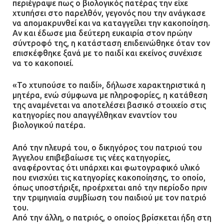
περιέγραψε πως ο βιολογικός πατέρας την είχε
χτυπήσει στο παρελθόν, γεγονός που την ανάγκασε
να απομακρυνθεί και να καταγγείλει την κακοποίηση.
Δίωξη για απόπειρα
Αν και έδωσε μια δεύτερη ευκαιρία στον πρώην
ανθρωποκτονίας στους δύο
σύντροφό της, η κατάσταση επιδεινώθηκε όταν τον
αστυνομικούς
επισκέφθηκε ξανά με το παιδί και εκείνος συνέχισε
να το κακοποιεί.
08.07.2026 | 22:30
«Το χτυπούσε το παιδί», δήλωσε χαρακτηριστικά η
μητέρα, ενώ σύμφωνα με πληροφορίες, η κατάθεση
Ομαδικός βιασμός 19χρονης στο
της αναμένεται να αποτελέσει βασικό στοιχείο στις
Α.Τ. Ομονοίας: Ο Εισαγγελέας
κατηγορίες που απαγγέλθηκαν εναντίον του
πρότεινε την αθώωση των
βιολογικού πατέρα.
αστυνομικών
08.07.2026 | 16:24
Από την πλευρά του, ο δικηγόρος του πατριού του
Άγγελου επιβεβαίωσε τις νέες κατηγορίες,
αναφέροντας ότι υπάρχει και φωτογραφικό υλικό
Ο δήμαρχος Μάνδρας δώρισε όλους
που ενισχύει τις κατηγορίες κακοποίησης, το οποίο,
τους μισθούς του 2025 στο Θριάσιο
όπως υποστήριξε, προέρχεται από την περίοδο πριν
για μηχάνημα καρδιολογικών
την τριμηνιαία συμβίωση του παιδιού με τον πατριό
επεμβάσεων
του.
Από την άλλη, ο πατριός, ο οποίος βρίσκεται ήδη στη
08.07.2026 | 15:02