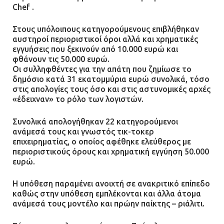
08.07.2026 | 22:30
Chef .
Στους υπόλοιπους κατηγορούμενους επιβλήθηκαν
Ομαδικός βιασμός 19χρονης στο
αυστηροί περιοριστικοί όροι αλλά και χρηματικές
Α.Τ. Ομονοίας: Ο Εισαγγελέας
εγγυήσεις που ξεκινούν από 10.000 ευρώ και
πρότεινε την αθώωση των
φθάνουν τις 50.000 ευρώ.
αστυνομικών
Οι συλληφθέντες για την απάτη που ζημίωσε το
δημόσιο κατά 31 εκατομμύρια ευρώ συνολικά, τόσο
08.07.2026 | 16:24
στις απολογίες τους όσο και στις αστυνομικές αρχές
«έδειχναν» το ρόλο των λογιστών.
Ο δήμαρχος Μάνδρας δώρισε όλους
τους μισθούς του 2025 στο Θριάσιο
Συνολικά απολογήθηκαν 22 κατηγορούμενοι
για μηχάνημα καρδιολογικών
ανάμεσά τους και γνωστός τικ-τοκερ
επεμβάσεων
επιχειρηματίας, ο οποίος αφέθηκε ελεύθερος με
περιοριστικούς όρους και χρηματική εγγύηση 50.000
08.07.2026 | 15:02
ευρώ.
ΔΗΜΟΣ ΜΑΝΔΡΑΣ ΕΙΔΥΛΛΙΑΣ: Δύο
Η υπόθεση παραμένει ανοιχτή σε ανακριτικό επίπεδο
νέα πολυδύναμα οχήματα 4×4
καθώς στην υπόθεση εμπλέκονται και άλλα άτομα
ανάμεσά τους μοντέλο και πρώην παίκτης – ριάλιτι.
ενισχύουν την Πολιτική Προστασία
08.07.2026 | 09:40