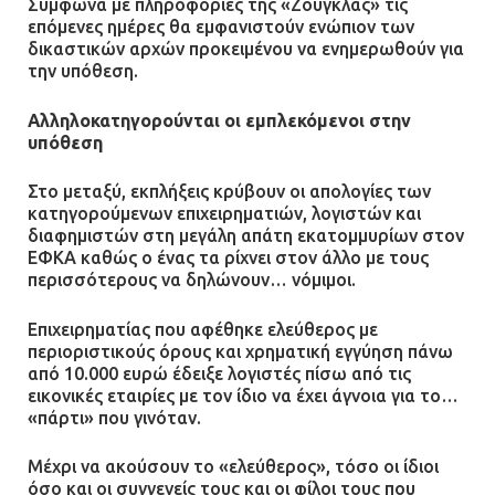
Σύμφωνα με πληροφορίες της «Ζούγκλας» τις
επόμενες ημέρες θα εμφανιστούν ενώπιον των
δικαστικών αρχών προκειμένου να ενημερωθούν για
Ομάδα ατόμων επιτέθηκε με
την υπόθεση.
ρόπαλα και μαχαίρια σε δύο
ανήλικους
Αλληλοκατηγορούνται οι εμπλεκόμενοι στην
08.07.2026 | 09:38
υπόθεση
Στο μεταξύ, εκπλήξεις κρύβουν οι απολογίες των
Άνω Λιόσια: Έριξαν τα ναρκωτικά
κατηγορούμενων επιχειρηματιών, λογιστών και
σε σκουπιδοφάγο για να μη τα βρει
διαφημιστών στη μεγάλη απάτη εκατομμυρίων στον
η αστυνομία – Λογάριασαν χωρίς
ΕΦΚΑ καθώς ο ένας τα ρίχνει στον άλλο με τους
τον ειδικό σκύλο
περισσότερους να δηλώνουν… νόμιμοι.
07.07.2026 | 09:56
Επιχειρηματίας που αφέθηκε ελεύθερος με
περιοριστικούς όρους και χρηματική εγγύηση πάνω
Βούλα: Κραυγή αγωνίας από
από 10.000 ευρώ έδειξε λογιστές πίσω από τις
κατοίκους για την οδό Άρεως –
εικονικές εταιρίες με τον ίδιο να έχει άγνοια για το…
«Τρέχουν με 90 χλμ. μέσα στη
«πάρτι» που γινόταν.
γειτονιά»
Μέχρι να ακούσουν το «ελεύθερος», τόσο οι ίδιοι
07.07.2026 | 09:48
όσο και οι συγγενείς τους και οι φίλοι τους που