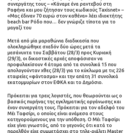
συνεργάτης τους – «Κάναμε ένα ραντεβού στη
πυροβολισμούς κατά του 20χρονου
Ραφήνα και μου ζήτησαν τους κωδικούς Taxisnet» –
με αναπηρία
«Μας έδιναν 70 ευρώ στον καθένα» λέει ιδιοκτήτης
11.07.2026 | 22:59
beach bar Ρόδο που… δεν γνώριζε τίποτα για το
μαγαζί του
Ένα πουλί «υπεύθυνο» για την
Μετά από μία μαραθώνια διαδικασία που
πρωινή διακοπή ρεύματος στη
ολοκληρώθηκε σχεδόν δύο ώρες μετά τα
Μάνδρα
μεσάνυχτα του Σαββάτου (28/3) προς Κυριακή
09.07.2026 | 11:12
(29/3), οι δικαστικές αρχές αποφάσισαν να
προφυλακίσουν 4 άτομα από τα συνολικά 15 που
απολογούνταν χθες (28/3) για το κύκλωμα με τις 226
Φωτιά σε επιχείρηση στον
εταιρείες «φάντασμα» και την απάτη 31 συνολικά
Ασπρόπυργο – Ήχησε το 112
εκατομμυρίων στον ΕΦΚΑ και το Δημόσιο.
09.07.2026 | 09:19
Πρόκειται για τρεις λογιστές, που θεωρούνται ως ο
βασικός πυρήνας της εγκληματικής οργάνωσης και
έναν συνεργάτη τους. Πρόκειται για τον αδελφό του
Μέι Ταφσίρι, ο οποίος είναι ανάμεσα στους
Δίωξη για απόπειρα
κατηγορούμενους για την υπόθεση. Ο Μέι Ταφσίρι
ανθρωποκτονίας στους δύο
είχε γίνει γνωστός, από το γεγονός ότι κατά το
αστυνομικούς
παρελθόν είχε συμμετάσχει στο τηλε-ριάλιτι Master