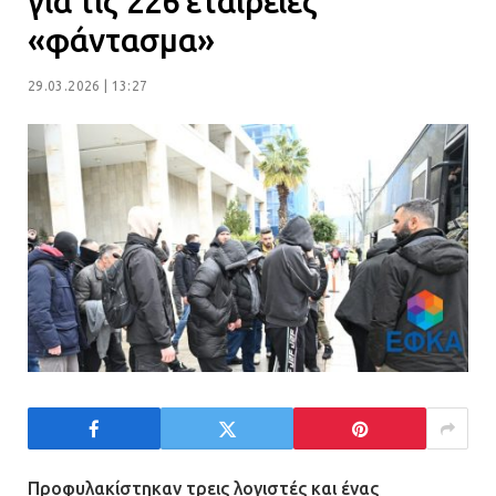
για τις 226 εταιρείες
Η Οινόη αποκτά μια νέα, σύγχρονη
«φάντασμα»
και ασφαλή παιδική χαρά
13.07.2026 | 21:21
29.03.2026 | 13:27
Τηλεφωνικές απάτες με λεία
130.000 ευρώ στην Αττική
13.07.2026 | 20:44
Ασπρόπυργος: Πέθανε ένας από
τους σοβαρά εγκαυματίες της
μεγάλης έκρηξης στο εργοστάσιο
12.07.2026 | 15:07
Άργος: Στη φυλακή οι δύο
αστυνομικοί για τους
Προφυλακίστηκαν τρεις λογιστές και ένας