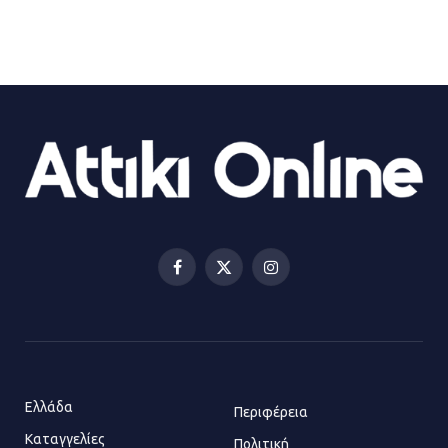
Τροχαίο στην Πειραιώς: ΙΧ
συγκρούστηκε με φορτηγό – Ένας
τραυματίας και κυκλοφοριακό χάος
21.07.2026 | 13:12
Βριλήσσια: Αυτοκίνητο έσπασε
τζαμαρία και μπήκε μέσα σε μαγαζί
13.07.2026 | 21:32
Facebook
X
Instagram
(Twitter)
Η Οινόη αποκτά μια νέα, σύγχρονη
και ασφαλή παιδική χαρά
13.07.2026 | 21:21
Ελλάδα
Περιφέρεια
Καταγγελίες
Τηλεφωνικές απάτες με λεία
Πολιτική