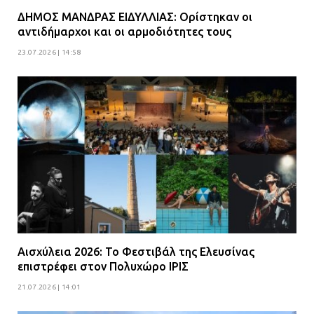
Βούλα: Κραυγή αγωνίας από
κατοίκους για την οδό Άρεως –
ΔΗΜΟΣ ΜΑΝΔΡΑΣ ΕΙΔΥΛΛΙΑΣ: Ορίστηκαν οι
αντιδήμαρχοι και οι αρμοδιότητες τους
«Τρέχουν με 90 χλμ. μέσα στη
γειτονιά»
23.07.2026 | 14:58
07.07.2026 | 09:48
Αισχύλεια 2026: Το Φεστιβάλ της Ελευσίνας
επιστρέφει στον Πολυχώρο ΙΡΙΣ
21.07.2026 | 14:01