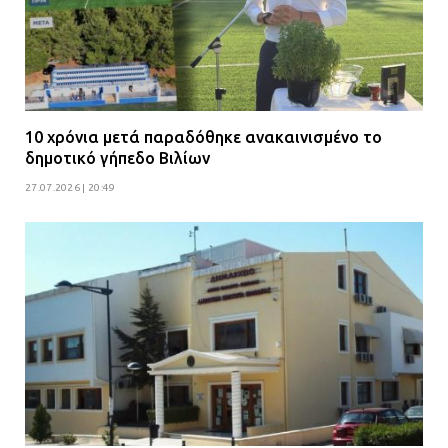
ΔΗΜΟΣ ΜΑΝΔΡΑΣ ΕΙΔΥΛΛΙΑΣ: Δύο
νέα πολυδύναμα οχήματα 4×4
ενισχύουν την Πολιτική Προστασία
08.07.2026 | 09:40
10 χρόνια μετά παραδόθηκε ανακαινισμένο το
δημοτικό γήπεδο Βιλίων
Ομάδα ατόμων επιτέθηκε με
ρόπαλα και μαχαίρια σε δύο
27.07.2026 | 20:49
ανήλικους
08.07.2026 | 09:38
Άνω Λιόσια: Έριξαν τα ναρκωτικά
σε σκουπιδοφάγο για να μη τα βρει
η αστυνομία – Λογάριασαν χωρίς
τον ειδικό σκύλο
07.07.2026 | 09:56