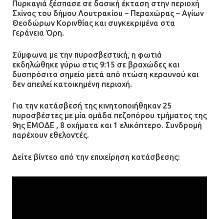
μεγάλης έκρηξης στο εργοστάσιο
Πυρκαγιά ξέσπασε σε δασική έκταση στην περιοχή
Σχίνος του δήμου Λουτρακίου – Περαχώρας – Αγίων
12.07.2026 | 15:07
Θεοδώρων Κορινθίας και συγκεκριμένα στα
Γεράνεια Όρη.
Άργος: Στη φυλακή οι δύο
αστυνομικοί για τους
Σύμφωνα με την πυροσβεστική, η φωτιά
εκδηλώθηκε γύρω στις 9:15 σε βραχώδες και
πυροβολισμούς κατά του 20χρονου
δυσπρόσιτο σημείο μετά από πτώση κεραυνού και
με αναπηρία
δεν απειλεί κατοικημένη περιοχή.
11.07.2026 | 22:59
Για την κατάσβεσή της κινητοποιήθηκαν 25
πυροσβέστες με μία ομάδα πεζοπόρου τμήματος της
Ένα πουλί «υπεύθυνο» για την
9ης ΕΜΟΔΕ , 8 οχήματα και 1 ελικόπτερο. Συνδρομή
πρωινή διακοπή ρεύματος στη
παρέχουν εθελοντές.
Μάνδρα
09.07.2026 | 11:12
Δείτε βίντεο από την επιχείρηση κατάσβεσης:
Φωτιά σε επιχείρηση στον
Ασπρόπυργο – Ήχησε το 112
09.07.2026 | 09:19