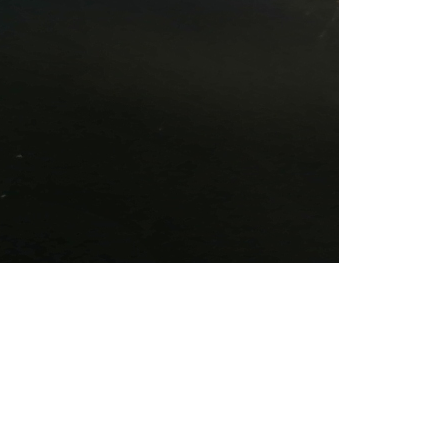
ρόπαλα και μαχαίρια σε δύο
ανήλικους
08.07.2026 | 09:38
Άνω Λιόσια: Έριξαν τα ναρκωτικά
σε σκουπιδοφάγο για να μη τα βρει
η αστυνομία – Λογάριασαν χωρίς
τον ειδικό σκύλο
07.07.2026 | 09:56
Βούλα: Κραυγή αγωνίας από
κατοίκους για την οδό Άρεως –
«Τρέχουν με 90 χλμ. μέσα στη
γειτονιά»
07.07.2026 | 09:48