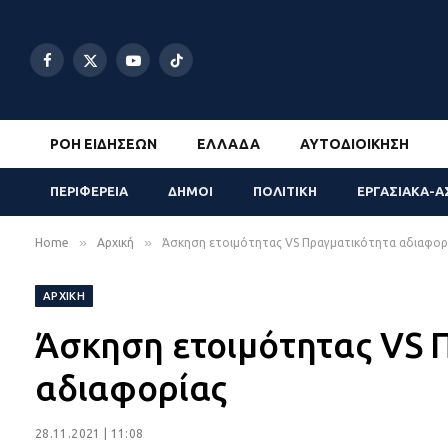
Facebook
X
YouTube
TikTok
(Twitter)
ΡΟΉ ΕΙΔΉΣΕΩΝ
ΕΛΛΆΔΑ
ΑΥΤΟΔΙΟΊΚΗΣΗ
ΠΕΡΙΦΕΡΕΙΑ
ΔΗΜΟΙ
ΠΟΛΙΤΙΚΗ
ΕΡΓΑΣΙΑΚΑ-Α
»
»
Home
Αρχική
Άσκηση ετοιμότητας VS Πραγματικότητα αδιαφορ
ΑΡΧΙΚΉ
Άσκηση ετοιμότητας VS 
αδιαφορίας
28.11.2021 | 11:08