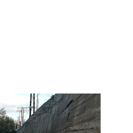
13.07.2026 | 21:21
Τηλεφωνικές απάτες με λεία
130.000 ευρώ στην Αττική
13.07.2026 | 20:44
Ασπρόπυργος: Πέθανε ένας από
τους σοβαρά εγκαυματίες της
μεγάλης έκρηξης στο εργοστάσιο
12.07.2026 | 15:07
Άργος: Στη φυλακή οι δύο
αστυνομικοί για τους
πυροβολισμούς κατά του 20χρονου
με αναπηρία
11.07.2026 | 22:59