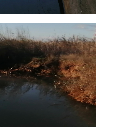
Α.Τ. Ομονοίας: Ο Εισαγγελέας
πρότεινε την αθώωση των
αστυνομικών
08.07.2026 | 16:24
Ο δήμαρχος Μάνδρας δώρισε όλους
τους μισθούς του 2025 στο Θριάσιο
για μηχάνημα καρδιολογικών
επεμβάσεων
08.07.2026 | 15:02
ΔΗΜΟΣ ΜΑΝΔΡΑΣ ΕΙΔΥΛΛΙΑΣ: Δύο
νέα πολυδύναμα οχήματα 4×4
ενισχύουν την Πολιτική Προστασία
08.07.2026 | 09:40
Ομάδα ατόμων επιτέθηκε με