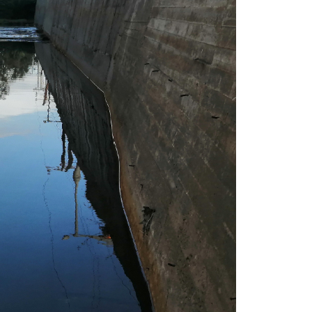
Ένα πουλί «υπεύθυνο» για την
πρωινή διακοπή ρεύματος στη
Μάνδρα
09.07.2026 | 11:12
Φωτιά σε επιχείρηση στον
Ασπρόπυργο – Ήχησε το 112
09.07.2026 | 09:19
Δίωξη για απόπειρα
ανθρωποκτονίας στους δύο
αστυνομικούς
08.07.2026 | 22:30
Ομαδικός βιασμός 19χρονης στο