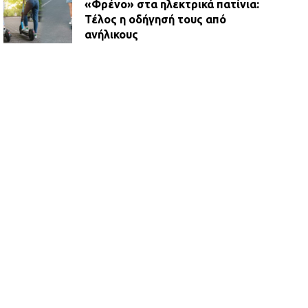
«Φρένο» στα ηλεκτρικά πατίνια:
Τέλος η οδήγησή τους από
ανήλικους
21.07.2026 | 13:35
Τροχαίο στην Πειραιώς: ΙΧ
συγκρούστηκε με φορτηγό – Ένας
τραυματίας και κυκλοφοριακό χάος
21.07.2026 | 13:12
Βριλήσσια: Αυτοκίνητο έσπασε
τζαμαρία και μπήκε μέσα σε μαγαζί
13.07.2026 | 21:32
Η Οινόη αποκτά μια νέα, σύγχρονη
και ασφαλή παιδική χαρά