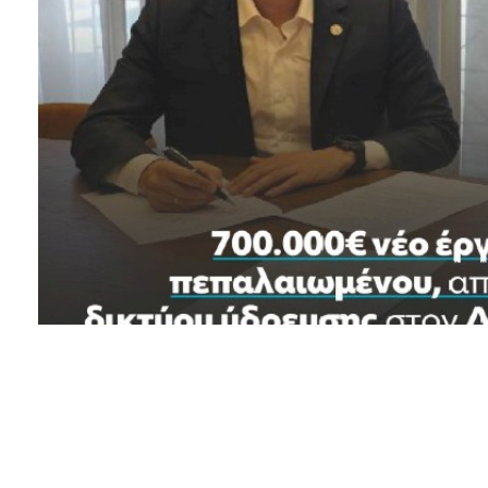
Facebook
Twitter
Pinterest
Υπογράφηκε την Παρασκευή 14 Ιουνίου 2024 η σύμβ
εσωτερικού δικτύου διανομής πόσιμου νερού Μάνδ