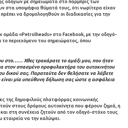
ς οδηγών με σημειώματα στο παρμπρίζ των
υν στα υποψήφια θύματά τους, ότι νωρίτερα είχαν
 πρέπει να δρομολογηθούν οι διαδικασίες για την
 ομάδα «Petrolheads» στο Facebook, με την οδηγό-
 το περιεχόμενο του σημειώματος, όπου
υ στο…… Χθες τρακάρατε το αμάξι μου, που ήταν
τα στον σπασμένο προφυλακτήρα του αυτοκινήτου
ου δικού σας. Παραταύτα δεν θελήσατε να λάβετε
 είναι μία υπεύθυνη δήλωση σας ώστε η ασφάλεια
τες της δημοφιλούς πλατφόρμας κοινωνικής
τούν στους δρόμους αυτοκίνητα που φέρουν ζημιά, η
α και στη συνέχεια ζητούν από τον οδηγό-στόχο τους
υ εταιρεία να την καλύψει.