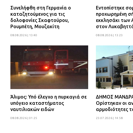
Συνελήφθη στη Γερμανία ο
Εντοπίστηκε σο
καταζητούμενος για τις
προχωρημένη σή
δολοφονίες Σκαφτούρου,
εκκλησάκι των 
Ρουμπέτη, Μουζακίτη
στον Λυκαβηττ
08.08.2026 | 13:40
08.08.2026 | 13:23
Άλιμος: Υπό έλεγχο η πυρκαγιά σε
ΔΗΜΟΣ ΜΑΝΔΡΑΣ
υπόγειο καταστήματος
Ορίστηκαν οι αν
ναυτιλιακών ειδών
αρμοδιότητες τ
08.08.2026 | 01:25
23.07.2026 | 14:58