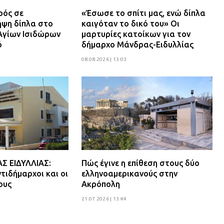
ρός σε
«Έσωσε το σπίτι μας, ενώ δίπλα
ψη δίπλα στο
καιγόταν το δικό του» Οι
Αγίων Ισιδώρων
μαρτυρίες κατοίκων για τον
ό
δήμαρχο Μάνδρας-Ειδυλλίας
08.08.2026 | 13:03
 ΕΙΔΥΛΛΙΑΣ:
Πώς έγινε η επίθεση στους δύο
τιδήμαρχοι και οι
ελληνοαμερικανούς στην
ους
Ακρόπολη
21.07.2026 | 13:44