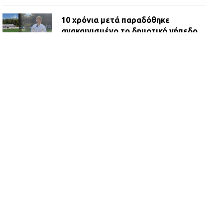
10 χρόνια μετά παραδόθηκε
ανακαινισμένο το δημοτικό γήπεδο
Βιλίων
27.07.2026 | 20:49
ΔΗΜΟΣ ΜΑΝΔΡΑΣ ΕΙΔΥΛΛΙΑΣ:
Ορίστηκαν οι αντιδήμαρχοι και οι
αρμοδιότητες τους
23.07.2026 | 14:58
Αισχύλεια 2026: Το Φεστιβάλ της
Ελευσίνας επιστρέφει στον
Πολυχώρο ΙΡΙΣ
21.07.2026 | 14:01
Πώς έγινε η επίθεση στους δύο