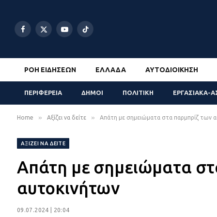
Facebook
X
YouTube
TikTok
(Twitter)
ΡΟΉ ΕΙΔΉΣΕΩΝ
ΕΛΛΆΔΑ
ΑΥΤΟΔΙΟΊΚΗΣΗ
ΠΕΡΙΦΕΡΕΙΑ
ΔΗΜΟΙ
ΠΟΛΙΤΙΚΗ
ΕΡΓΑΣΙΑΚΑ-Α
»
»
Home
Αξίζει να δείτε
Απάτη με σημειώματα στα παρμπρίζ των 
ΑΞΊΖΕΙ ΝΑ ΔΕΊΤΕ
Απάτη με σημειώματα στ
αυτοκινήτων
09.07.2024 | 20:04