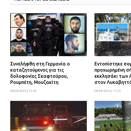
Συνελήφθη στη Γερμανία ο
Εντοπίστηκε σο
καταζητούμενος για τις
προχωρημένη σή
δολοφονίες Σκαφτούρου,
εκκλησάκι των 
Ρουμπέτη, Μουζακίτη
στον Λυκαβηττ
08.08.2026 | 13:40
08.08.2026 | 13:23