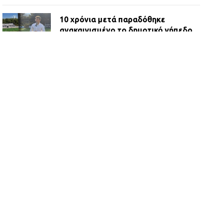
10 χρόνια μετά παραδόθηκε
ανακαινισμένο το δημοτικό γήπεδο
Βιλίων
27.07.2026 | 20:49
ΔΗΜΟΣ ΜΑΝΔΡΑΣ ΕΙΔΥΛΛΙΑΣ:
Ορίστηκαν οι αντιδήμαρχοι και οι
αρμοδιότητες τους
23.07.2026 | 14:58
Αισχύλεια 2026: Το Φεστιβάλ της
Ελευσίνας επιστρέφει στον
Πολυχώρο ΙΡΙΣ
21.07.2026 | 14:01
Πώς έγινε η επίθεση στους δύο