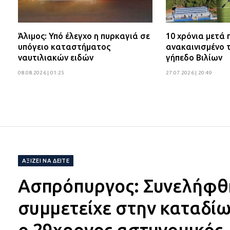
Άλιμος: Υπό έλεγχο η πυρκαγιά σε
10 χρόνια μετά
υπόγειο καταστήματος
ανακαινισμένο 
ναυτιλιακών ειδών
γήπεδο Βιλίων
08.08.2026 | 01:25
27.07.2026 | 20:49
ΑΞΊΖΕΙ ΝΑ ΔΕΊΤΕ
Ασπρόπυργος: Συνελήφθη 
συμμετείχε στην καταδίω