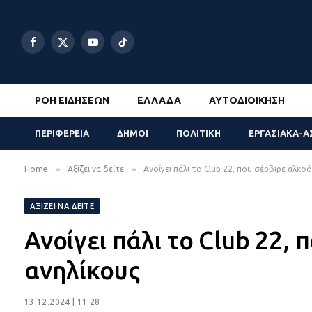
Facebook
X
YouTube
TikTok
(Twitter)
ΡΟΉ ΕΙΔΉΣΕΩΝ
ΕΛΛΆΔΑ
ΑΥΤΟΔΙΟΊΚΗΣΗ
ΠΕΡΙΦΕΡΕΙΑ
ΔΗΜΟΙ
ΠΟΛΙΤΙΚΗ
ΕΡΓΑΣΙΑΚΑ-Α
»
»
Home
Αξίζει να δείτε
Ανοίγει πάλι το Club 22, που σέρβιρε αλκο
ΑΞΊΖΕΙ ΝΑ ΔΕΊΤΕ
Ανοίγει πάλι το Club 22,
ανηλίκους
13.12.2024 | 11:28