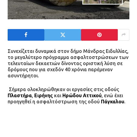
Τέλος η οδήγησή τους από
ανήλικους
21.07.2026 | 13:35
Τροχαίο στην Πειραιώς: ΙΧ
συγκρούστηκε με φορτηγό – Ένας
τραυματίας και κυκλοφοριακό χάος
Συνεχίζεται δυναμικά στον δήμο Μάνδρας Ειδυλλίας,
το μεγαλύτερο πρόγραμμα ασφαλτοστρώσεων των
21.07.2026 | 13:12
τελευταίων δεκαετιών δίνοντας οριστική λύση σε
δρόμους που για σχεδόν 40 χρόνια παρέμεναν
ασυντήρητοι.
Βριλήσσια: Αυτοκίνητο έσπασε
τζαμαρία και μπήκε μέσα σε μαγαζί
Σήμερα ολοκληρώθηκαν οι εργασίες στις οδούς
13.07.2026 | 21:32
Πλαστήρα
,
Ειρήνης
και
Ηρώδου Αττικού
, ενώ έχει
προηγηθεί η ασφαλτόστρωση της οδού
Πάγκαλου
.
Αξίζει να επισημάνουμε ότι οι συγκεκριμένοι δρόμοι
Η Οινόη αποκτά μια νέα, σύγχρονη
είναι κεντρικοί, με αυξημένη κυκλοφορία και
και ασφαλή παιδική χαρά
καθημερινή διέλευση τόσο σχολικών όσο και
13.07.2026 | 21:21
αστικών λεωφορείων ενώ πλέον αποκτούν