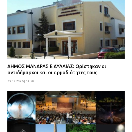
ρόπαλα και μαχαίρια σε δύο
ανήλικους
08.07.2026 | 09:38
Άνω Λιόσια: Έριξαν τα ναρκωτικά
σε σκουπιδοφάγο για να μη τα βρει
η αστυνομία – Λογάριασαν χωρίς
τον ειδικό σκύλο
07.07.2026 | 09:56
ΔΗΜΟΣ ΜΑΝΔΡΑΣ ΕΙΔΥΛΛΙΑΣ: Ορίστηκαν οι
αντιδήμαρχοι και οι αρμοδιότητες τους
Βούλα: Κραυγή αγωνίας από
23.07.2026 | 14:58
κατοίκους για την οδό Άρεως –
«Τρέχουν με 90 χλμ. μέσα στη
γειτονιά»
07.07.2026 | 09:48