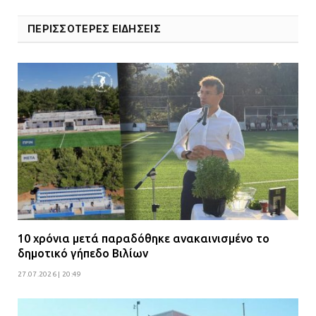
Α.Τ. Ομονοίας: Ο Εισαγγελέας
πρότεινε την αθώωση των
ΠΕΡΙΣΣΟΤΕΡΕΣ ΕΙΔΗΣΕΙΣ
αστυνομικών
08.07.2026 | 16:24
Ο δήμαρχος Μάνδρας δώρισε όλους
τους μισθούς του 2025 στο Θριάσιο
για μηχάνημα καρδιολογικών
επεμβάσεων
08.07.2026 | 15:02
ΔΗΜΟΣ ΜΑΝΔΡΑΣ ΕΙΔΥΛΛΙΑΣ: Δύο
νέα πολυδύναμα οχήματα 4×4
ενισχύουν την Πολιτική Προστασία
10 χρόνια μετά παραδόθηκε ανακαινισμένο το
δημοτικό γήπεδο Βιλίων
08.07.2026 | 09:40
27.07.2026 | 20:49
Ομάδα ατόμων επιτέθηκε με