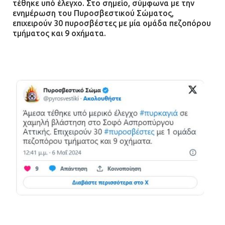
τέθηκε υπό έλεγχο. Στο σημείο, σύμφωνα με την
ενημέρωση του Πυροσβεστικού Σώματος,
επιχειρούν 30 πυροσβέστες με μία ομάδα πεζοπόρου
Ένα πουλί «υπεύθυνο» για την
τμήματος και 9 οχήματα.
πρωινή διακοπή ρεύματος στη
Μάνδρα
09.07.2026 | 11:12
Φωτιά σε επιχείρηση στον
Ασπρόπυργο – Ήχησε το 112
09.07.2026 | 09:19
Δίωξη για απόπειρα
ανθρωποκτονίας στους δύο
αστυνομικούς
08.07.2026 | 22:30
Ομαδικός βιασμός 19χρονης στο