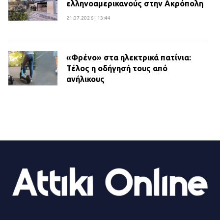
ελληνοαμερικανούς στην Ακρόπολη
21.07.2026 | 13:44
«Φρένο» στα ηλεκτρικά πατίνια:
Τέλος η οδήγησή τους από
ανήλικους
21.07.2026 | 13:35
Τροχαίο στην Πειραιώς: ΙΧ
συγκρούστηκε με φορτηγό – Ένας
τραυματίας και κυκλοφοριακό χάος
21.07.2026 | 13:12
Βριλήσσια: Αυτοκίνητο έσπασε
τζαμαρία και μπήκε μέσα σε μαγαζί
13.07.2026 | 21:32