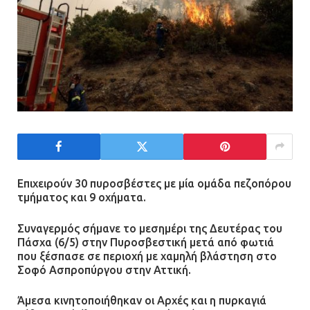
13.07.2026 | 21:21
Τηλεφωνικές απάτες με λεία
130.000 ευρώ στην Αττική
13.07.2026 | 20:44
Ασπρόπυργος: Πέθανε ένας από
τους σοβαρά εγκαυματίες της
μεγάλης έκρηξης στο εργοστάσιο
Επιχειρούν 30 πυροσβέστες με μία ομάδα πεζοπόρου
τμήματος και 9 οχήματα.
12.07.2026 | 15:07
Συναγερμός σήμανε το μεσημέρι της Δευτέρας του
Άργος: Στη φυλακή οι δύο
Πάσχα (6/5) στην Πυροσβεστική μετά από φωτιά
αστυνομικοί για τους
που ξέσπασε σε περιοχή με χαμηλή βλάστηση στο
Σοφό Ασπροπύργου στην Αττική.
πυροβολισμούς κατά του 20χρονου
με αναπηρία
Άμεσα κινητοποιήθηκαν οι Αρχές και η πυρκαγιά
11.07.2026 | 22:59