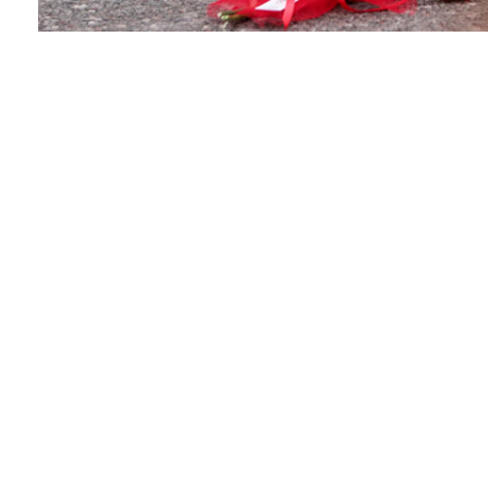
Facebook
Twitter
Pinterest
Έμπλεος οργής ο Θανάσης Γρίβας, πατέρας της Κυρ
θανάσιμα το παιδί του, άρχισε να φωνάζει «Τσόγλα
Για τις 2 Ιουλίου διακόπηκε από το Μικτό Ορκωτό Δ
τη δολοφονία της Κυριακής Γρίβα έξω από το Αστυ
ζητήσει βοήθεια το βράδυ της 1ης Απριλίου του 202
Η διαδικασία οδηγήθηκε σε διακοπή λόγω της απουσ
οποίος αντικαταστάθηκε.
Το δικαστήριο αποδέχθηκε την πρόταση της Εισαγγ
συνεδρίασης για λόγους ανωτέρας βίας. Είναι η δεύτ
Ιουνίου και είχε διακοπεί για σήμερα.