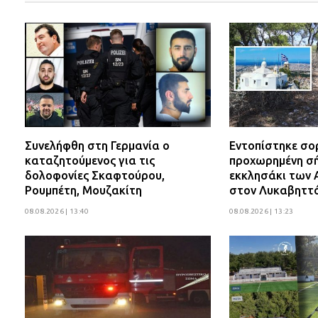
Συνελήφθη στη Γερμανία ο
Εντοπίστηκε σο
καταζητούμενος για τις
προχωρημένη σή
δολοφονίες Σκαφτούρου,
εκκλησάκι των 
Ρουμπέτη, Μουζακίτη
στον Λυκαβηττ
08.08.2026 | 13:40
08.08.2026 | 13:23