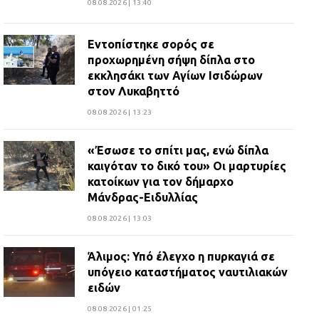
ανθρωποκτονίας στους δύο
08.08.2026 | 13:40
αστυνομικούς
08.07.2026 | 22:30
Εντοπίστηκε σορός σε
προχωρημένη σήψη δίπλα στο
εκκλησάκι των Αγίων Ισιδώρων
Ομαδικός βιασμός 19χρονης στο
στον Λυκαβηττό
Α.Τ. Ομονοίας: Ο Εισαγγελέας
πρότεινε την αθώωση των
08.08.2026 | 13:23
αστυνομικών
«Έσωσε το σπίτι μας, ενώ δίπλα
08.07.2026 | 16:24
καιγόταν το δικό του» Οι μαρτυρίες
κατοίκων για τον δήμαρχο
Ο δήμαρχος Μάνδρας δώρισε όλους
Μάνδρας-Ειδυλλίας
τους μισθούς του 2025 στο Θριάσιο
για μηχάνημα καρδιολογικών
08.08.2026 | 13:03
επεμβάσεων
Άλιμος: Υπό έλεγχο η πυρκαγιά σε
08.07.2026 | 15:02
υπόγειο καταστήματος ναυτιλιακών
ειδών
08.08.2026 | 01:25