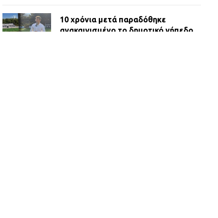
10 χρόνια μετά παραδόθηκε
ανακαινισμένο το δημοτικό γήπεδο
Βιλίων
27.07.2026 | 20:49
ΔΗΜΟΣ ΜΑΝΔΡΑΣ ΕΙΔΥΛΛΙΑΣ:
Ορίστηκαν οι αντιδήμαρχοι και οι
αρμοδιότητες τους
23.07.2026 | 14:58
Αισχύλεια 2026: Το Φεστιβάλ της
Ελευσίνας επιστρέφει στον
Πολυχώρο ΙΡΙΣ
21.07.2026 | 14:01
Πώς έγινε η επίθεση στους δύο