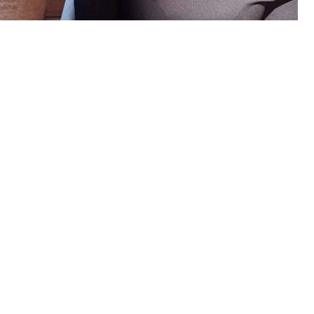
ιακής, όταν είδε τον άνθρωπο που μαχαίρωσε
νε, ζήτα συγγνώμη ρε»
ικαστήριο η δίκη του 40χρονου κατηγορούμενου για
νομικό Τμήμα Αγίων Αναργύρων όπου πήγε το θύμα να
4.
ίας, για σοβαρούς λόγους υγείας, ενός ενόρκου ο
ελέως της Έδρας που ζήτησε διακοπή της
ερη διακοπή της δίκης η οποία ξεκίνησε στις 4