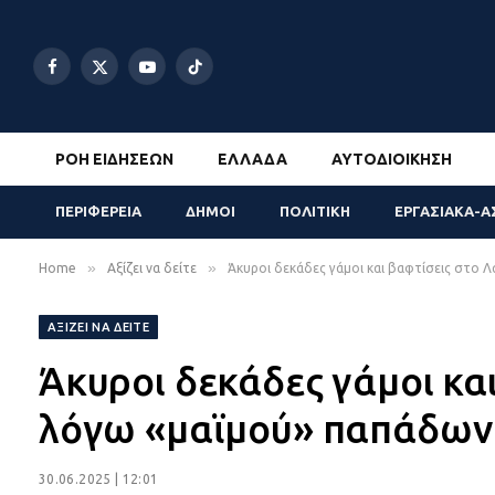
Facebook
X
YouTube
TikTok
(Twitter)
ΡΟΉ ΕΙΔΉΣΕΩΝ
ΕΛΛΆΔΑ
ΑΥΤΟΔΙΟΊΚΗΣΗ
ΠΕΡΙΦΕΡΕΙΑ
ΔΗΜΟΙ
ΠΟΛΙΤΙΚΗ
ΕΡΓΑΣΙΑΚΑ-Α
»
»
Home
Αξίζει να δείτε
Άκυροι δεκάδες γάμοι και βαφτίσεις στο 
ΑΞΊΖΕΙ ΝΑ ΔΕΊΤΕ
Άκυροι δεκάδες γάμοι κα
λόγω «μαϊμού» παπάδων
30.06.2025 | 12:01