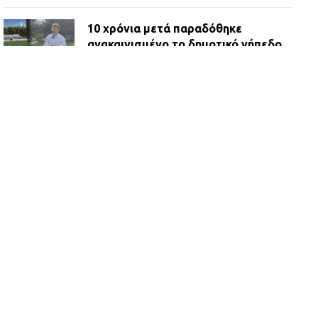
10 χρόνια μετά παραδόθηκε
ανακαινισμένο το δημοτικό γήπεδο
Βιλίων
27.07.2026 | 20:49
ΔΗΜΟΣ ΜΑΝΔΡΑΣ ΕΙΔΥΛΛΙΑΣ:
Ορίστηκαν οι αντιδήμαρχοι και οι
αρμοδιότητες τους
23.07.2026 | 14:58
Αισχύλεια 2026: Το Φεστιβάλ της
Ελευσίνας επιστρέφει στον
Πολυχώρο ΙΡΙΣ
21.07.2026 | 14:01
Πώς έγινε η επίθεση στους δύο