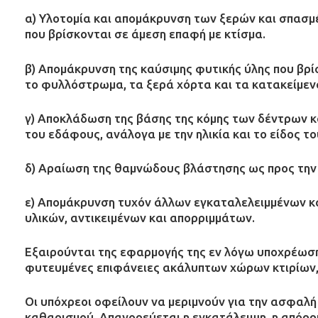
α) Υλοτομία και απομάκρυνση των ξερών και σπασμ
που βρίσκονται σε άμεση επαφή με κτίσμα.
β) Απομάκρυνση της καύσιμης φυτικής ύλης που βρ
το φυλλόστρωμα, τα ξερά χόρτα και τα κατακείμεν
γ) Αποκλάδωση της βάσης της κόμης των δέντρων κ
του εδάφους, ανάλογα με την ηλικία και το είδος τ
δ) Αραίωση της θαμνώδους βλάστησης ως προς την
ε) Απομάκρυνση τυχόν άλλων εγκαταλελειμμένων κ
υλικών, αντικειμένων και απορριμμάτων.
Εξαιρούνται της εφαρμογής της εν λόγω υποχρέωσης
φυτευμένες επιφάνειες ακάλυπτων χώρων κτιρίων, 
Οι υπόχρεοι οφείλουν να μεριμνούν για την ασφαλ
καθαρισμού. Απαγορεύεται η εγκατάλειψη, η απόρρι