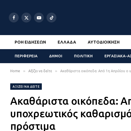
Facebook
X
YouTube
TikTok
(Twitter)
ΡΟΉ ΕΙΔΉΣΕΩΝ
ΕΛΛΆΔΑ
ΑΥΤΟΔΙΟΊΚΗΣΗ
ΠΕΡΙΦΕΡΕΙΑ
ΔΗΜΟΙ
ΠΟΛΙΤΙΚΗ
ΕΡΓΑΣΙΑΚΑ-Α
»
»
Home
Αξίζει να δείτε
Ακαθάριστα οικόπεδα: Από 1η Απριλίου ο 
ΑΞΊΖΕΙ ΝΑ ΔΕΊΤΕ
Ακαθάριστα οικόπεδα: Απ
υποχρεωτικός καθαρισμός
πρόστιμα