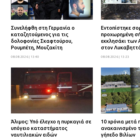
Συνελήφθη στη Γερμανία ο
Εντοπίστηκε σο
καταζητούμενος για τις
προχωρημένη σή
δολοφονίες Σκαφτούρου,
εκκλησάκι των 
Ρουμπέτη, Μουζακίτη
στον Λυκαβηττ
08.08.2026 | 13:40
08.08.2026 | 13:23
Άλιμος: Υπό έλεγχο η πυρκαγιά σε
10 χρόνια μετά
υπόγειο καταστήματος
ανακαινισμένο 
ναυτιλιακών ειδών
γήπεδο Βιλίων