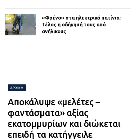
«Φρένο» στα ηλεκτρικά πατίνια:
Τέλος η οδήγησή τους από
ανήλικους
21.07.2026 | 13:35
Τροχαίο στην Πειραιώς: ΙΧ
συγκρούστηκε με φορτηγό – Ένας
τραυματίας και κυκλοφοριακό χάος
21.07.2026 | 13:12
ΑΡΧΙΚΉ
Αποκάλυψε «μελέτες –
Βριλήσσια: Αυτοκίνητο έσπασε
τζαμαρία και μπήκε μέσα σε μαγαζί
φαντάσματα» αξίας
13.07.2026 | 21:32
εκατομμυρίων και διώκεται
επειδή τα κατήγγειλε