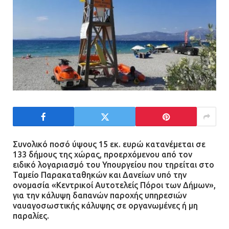
Τηλεφωνικές απάτες με λεία
130.000 ευρώ στην Αττική
13.07.2026 | 20:44
Ασπρόπυργος: Πέθανε ένας από
τους σοβαρά εγκαυματίες της
μεγάλης έκρηξης στο εργοστάσιο
12.07.2026 | 15:07
Συνολικό ποσό ύψους 15 εκ. ευρώ κατανέμεται σε
133 δήμους της χώρας, προερχόμενου από τον
ειδικό λογαριασμό του Υπουργείου που τηρείται στο
Άργος: Στη φυλακή οι δύο
Ταμείο Παρακαταθηκών και Δανείων υπό την
αστυνομικοί για τους
ονομασία «Κεντρικοί Αυτοτελείς Πόροι των Δήμων»,
πυροβολισμούς κατά του 20χρονου
για την κάλυψη δαπανών παροχής υπηρεσιών
με αναπηρία
ναυαγοσωστικής κάλυψης σε οργανωμένες ή μη
παραλίες.
11.07.2026 | 22:59