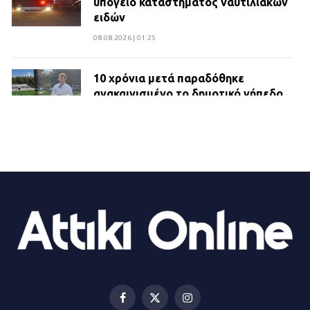
υπόγειο καταστήματος ναυτιλιακών
ειδών
08.08.2026 | 01:25
10 χρόνια μετά παραδόθηκε
ανακαινισμένο το δημοτικό γήπεδο
Βιλίων
27.07.2026 | 20:49
ΔΗΜΟΣ ΜΑΝΔΡΑΣ ΕΙΔΥΛΛΙΑΣ:
Ορίστηκαν οι αντιδήμαρχοι και οι
αρμοδιότητες τους
23.07.2026 | 14:58
Αισχύλεια 2026: Το Φεστιβάλ της
Ελευσίνας επιστρέφει στον
Πολυχώρο ΙΡΙΣ
Facebook
X
Instagram