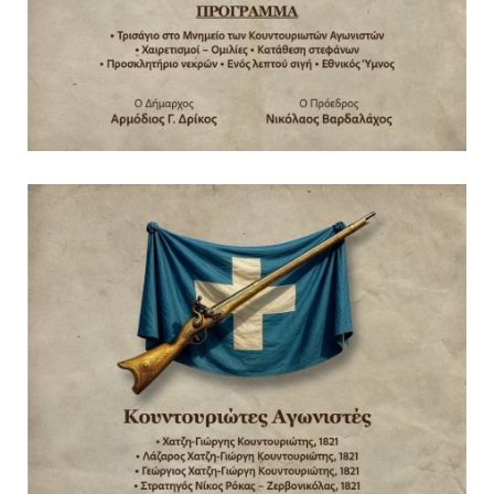
ανθρωποκτονίας στους δύο
αστυνομικούς
08.07.2026 | 22:30
Ομαδικός βιασμός 19χρονης στο
Α.Τ. Ομονοίας: Ο Εισαγγελέας
πρότεινε την αθώωση των
αστυνομικών
08.07.2026 | 16:24
Ο δήμαρχος Μάνδρας δώρισε όλους
τους μισθούς του 2025 στο Θριάσιο
για μηχάνημα καρδιολογικών
επεμβάσεων
08.07.2026 | 15:02