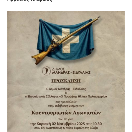
Άργος: Στη φυλακή οι δύο
αστυνομικοί για τους
πυροβολισμούς κατά του 20χρονου
με αναπηρία
11.07.2026 | 22:59
Ένα πουλί «υπεύθυνο» για την
πρωινή διακοπή ρεύματος στη
Μάνδρα
09.07.2026 | 11:12
Φωτιά σε επιχείρηση στον
Ασπρόπυργο – Ήχησε το 112
09.07.2026 | 09:19
Δίωξη για απόπειρα