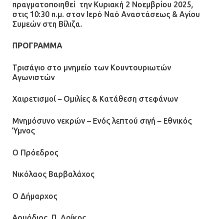
πραγματοποιηθεί την Κυριακή 2 Νοεμβρίου 2025,
13.07.2026 | 21:32
στις 10:30 π.μ. στον Ιερό Ναό Αναστάσεως & Αγίου
Συμεών στη Βίλιζα.
Η Οινόη αποκτά μια νέα, σύγχρονη
ΠΡΟΓΡΑΜΜΑ
και ασφαλή παιδική χαρά
Τρισάγιο στο μνημείο των Κουντουριωτών
13.07.2026 | 21:21
Αγωνιστών
Χαιρετισμοί – Ομιλίες & Κατάθεση στεφάνων
Τηλεφωνικές απάτες με λεία
130.000 ευρώ στην Αττική
Μνημόσυνο νεκρών – Ενός λεπτού σιγή – Εθνικός
Ύμνος
13.07.2026 | 20:44
Ο Πρόεδρος
Ασπρόπυργος: Πέθανε ένας από
Νικόλαος Βαρβαλάχος
τους σοβαρά εγκαυματίες της
μεγάλης έκρηξης στο εργοστάσιο
Ο Δήμαρχος
12.07.2026 | 15:07
Αρμόδιος
Π. Δρίκος