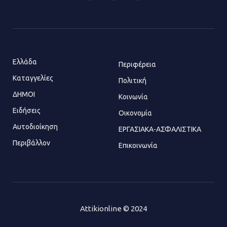
21.07.2026 | 14:01
(Twitter)
Πώς έγινε η επίθεση στους δύο
ελληνοαμερικανούς στην Ακρόπολη
21.07.2026 | 13:44
Ελλάδα
Περιφέρεια
Καταγγελίες
Πολιτική
ΔΗΜΟΙ
Κοινωνία
«Φρένο» στα ηλεκτρικά πατίνια:
Τέλος η οδήγησή τους από
Ειδήσεις
Οικονομία
ανήλικους
Αυτοδιοίκηση
ΕΡΓΑΣΙΑΚΑ-ΑΣΦΑΛΙΣΤΙΚΑ
21.07.2026 | 13:35
Περιβάλλον
Επικοινωνία
Τροχαίο στην Πειραιώς: ΙΧ
συγκρούστηκε με φορτηγό – Ένας
τραυματίας και κυκλοφοριακό χάος
21.07.2026 | 13:12
Attikionline © 2024