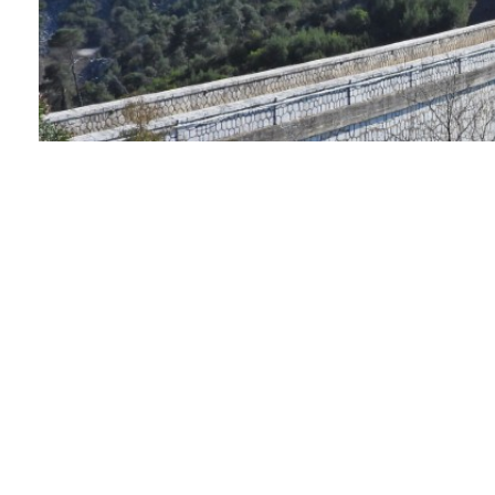
Facebook
Twitter
Pinterest
Εξετάζονται περιοχές στην νοτιοανατολική Αττική μ
επιλογή αυτή οδηγεί το γεγονός ότι κοντά στην περι
παραγωγής ηλεκτρικής ενέργειας.
Στην χώρα μας λειτουργούν 57 μονάδες αφαλάτωση
τους να πίνει νερό από τέτοιες μονάδες. Επίσης απ
άδειες προσωρινής εγκατάστασης και λειτουργίας
Αλόνησσο, την Κάλυμνο κ.α.
Φουντώνουν τα σενάρια για την δημιουργία μονά