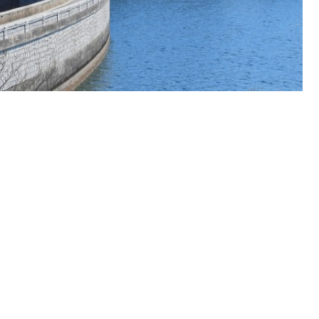
ε επικρατέστερη την περιοχή του Λαυρίου. Στην
οχή που φέρεται να έχει επιλεγεί βρίσκεται μονάδα
ς σε νησιά του Αιγαίου με το 51% του πληθυσμού
ό την αρχή του έτους έως και σήμερα έχουν εκδοθεί 25
 μονάδων αφαλάτωσης σε νησιά μας όπως στην
δας αφαλάτωσης στην Αττική, ως μέτρο κατά της