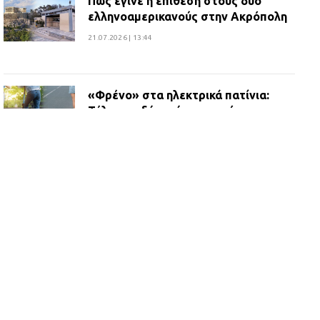
Πώς έγινε η επίθεση στους δύο
ελληνοαμερικανούς στην Ακρόπολη
21.07.2026 | 13:44
«Φρένο» στα ηλεκτρικά πατίνια:
Τέλος η οδήγησή τους από
ανήλικους
21.07.2026 | 13:35
Τροχαίο στην Πειραιώς: ΙΧ
συγκρούστηκε με φορτηγό – Ένας
τραυματίας και κυκλοφοριακό χάος
21.07.2026 | 13:12
Βριλήσσια: Αυτοκίνητο έσπασε
τζαμαρία και μπήκε μέσα σε μαγαζί