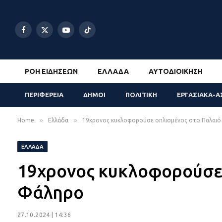
Facebook
X
YouTube
TikTok
(Twitter)
ΡΟΉ ΕΙΔΉΣΕΩΝ
ΕΛΛΆΔΑ
ΑΥΤΟΔΙΟΊΚΗΣΗ
ΠΕΡΙΦΕΡΕΙΑ
ΔΗΜΟΙ
ΠΟΛΙΤΙΚΗ
ΕΡΓΑΣΙΑΚΑ-Α
»
»
Home
Ελλάδα
19χρονος κυκλοφορούσε οπλισμένος στο Παλαι
ΕΛΛΆΔΑ
19χρονος κυκλοφορούσε 
Φάληρο
27.10.2024 | 14:36