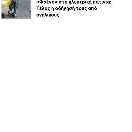
«Φρένο» στα ηλεκτρικά πατίνια:
Τέλος η οδήγησή τους από
ανήλικους
21.07.2026 | 13:35
Τροχαίο στην Πειραιώς: ΙΧ
συγκρούστηκε με φορτηγό – Ένας
τραυματίας και κυκλοφοριακό χάος
21.07.2026 | 13:12
Βριλήσσια: Αυτοκίνητο έσπασε
τζαμαρία και μπήκε μέσα σε μαγαζί
13.07.2026 | 21:32
Η Οινόη αποκτά μια νέα, σύγχρονη
και ασφαλή παιδική χαρά